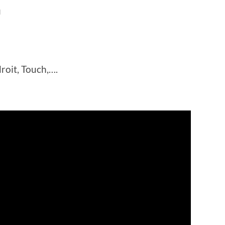
N
roit, Touch,….