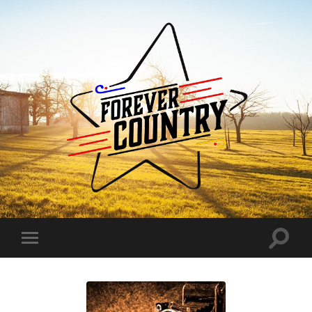
Forever
Country
Toggle
Toggle
search
mobile
field
menu