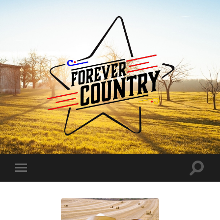
Forever
Country
Toggle
Toggle
search
mobile
field
menu