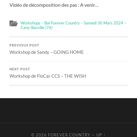
Vidéo de décomposition des pas : A venir…
Workshops – Bal Forever Country – Samedi 30 Mars 2024 –
Cany-Barville (76)
PREVIOUS POST
Workshop de Sandy – GOING HOME
NEXT POST
Workshop de FloCar CCS – THE WISH
© 2026
FOREVER COUNTRY
—
UP ↑