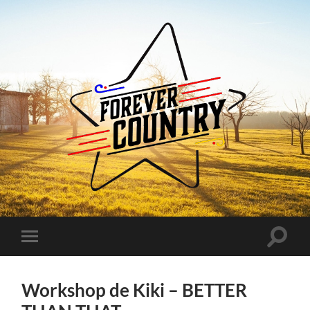
Forever
Country
Toggle
Toggle
search
mobile
field
menu
Workshop de Kiki – BETTER