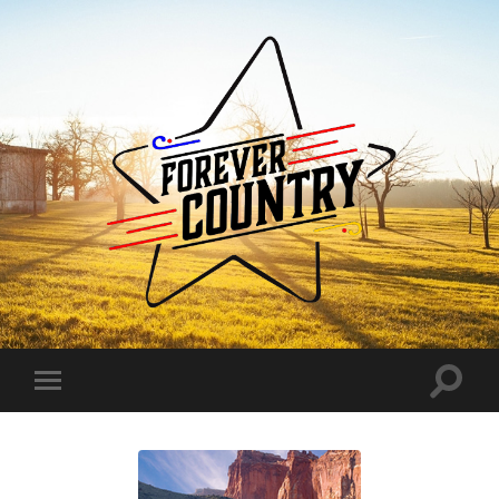
Forever
Country
Toggle
Toggle
search
mobile
field
menu