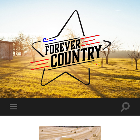
Forever
Country
Toggle
Toggle
search
mobile
field
menu