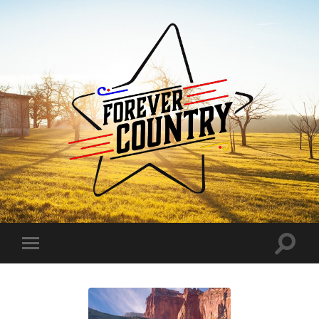
Forever
Country
Toggle
Toggle
search
mobile
field
menu