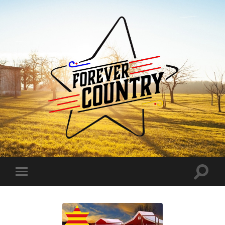
Forever
Country
Toggle
Toggle
search
mobile
field
menu