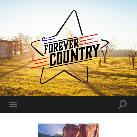
Forever
Country
Toggle
Toggle
search
mobile
field
menu