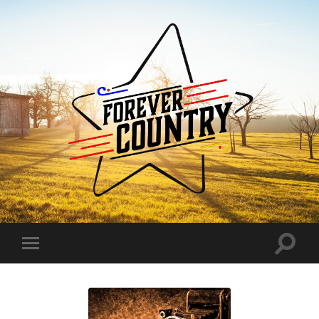
Forever
Country
Toggle
Toggle
search
mobile
field
menu