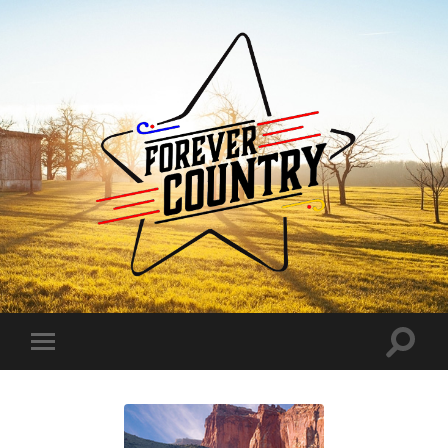
Forever
Country
Toggle
Toggle
search
mobile
field
menu