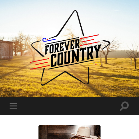
Forever
Country
Toggle
Toggle
search
mobile
field
menu