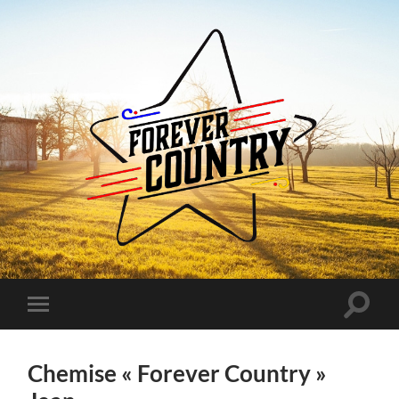
Forever
Country
Toggle
Toggle
search
mobile
field
menu
Chemise « Forever Country »