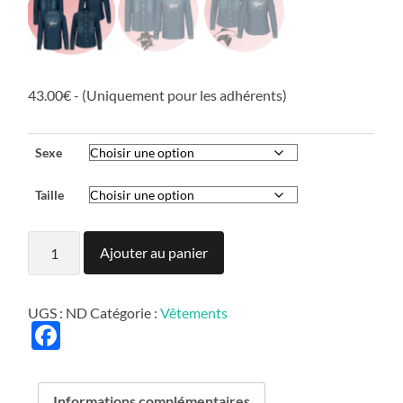
43.00€ - (Uniquement pour les adhérents)
Sexe
Taille
quantité
Ajouter au panier
de
Chemise
"Forever
Country"
UGS :
ND
Catégorie :
Vêtements
Jean
Facebook
Informations complémentaires