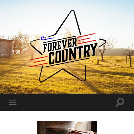
Forever
Country
Toggle
Toggle
search
mobile
field
menu