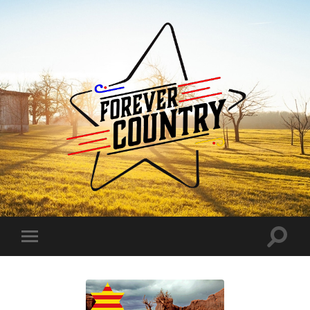
Forever
Country
Toggle
Toggle
search
mobile
field
menu