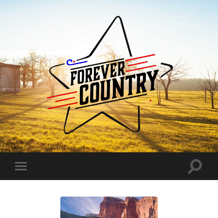
Forever
Country
Toggle
Toggle
search
mobile
field
menu