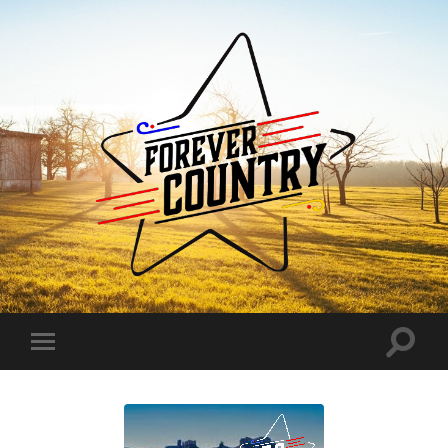
Forever
Country
Toggle
Toggle
search
mobile
field
menu