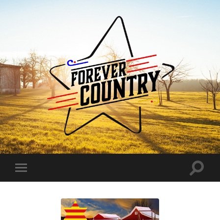
Forever
Country
Toggle
Toggle
search
mobile
field
menu