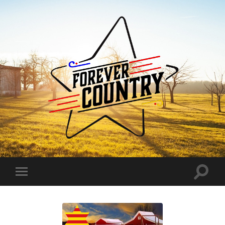
Forever
Country
Toggle
Toggle
search
mobile
field
menu