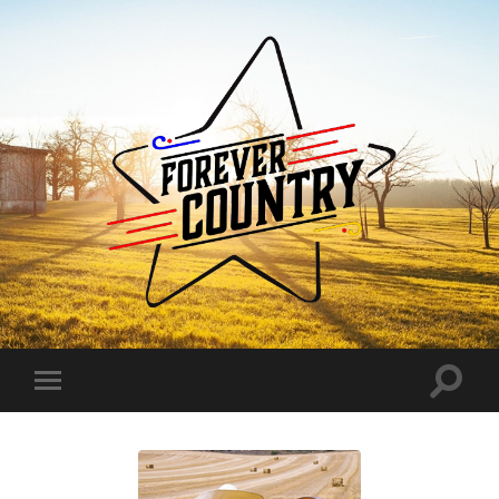
Forever
Country
Toggle
Toggle
search
mobile
field
menu